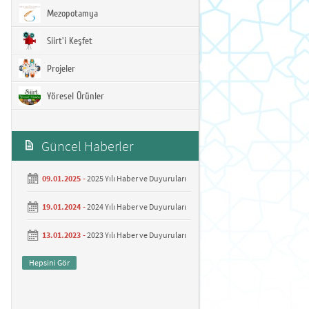
Mezopotamya
Siirt'i Keşfet
Projeler
Yöresel Ürünler
Güncel Haberler
09.01.2025 -
2025 Yılı Haber ve Duyuruları
19.01.2024 -
2024 Yılı Haber ve Duyuruları
13.01.2023 -
2023 Yılı Haber ve Duyuruları
Hepsini Gör