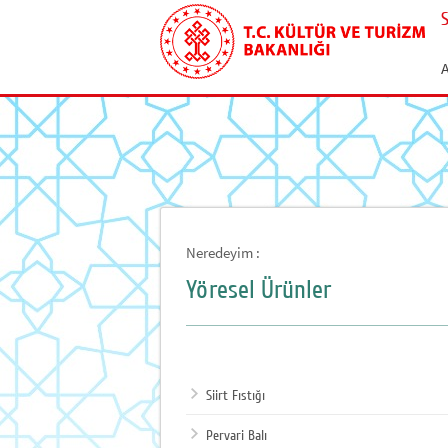
Neredeyim :
Yöresel Ürünler
Siirt Fıstığı
Pervari Balı