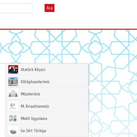
Ara
Atatürk Köşesi
Kütüphanelerimiz
Müzelerimiz
M. Kıraathanemiz
Mobil Uygulama
Go Siirt Türkiye