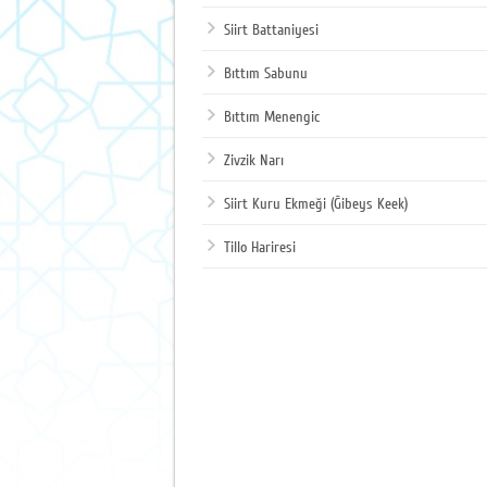
Siirt Battaniyesi
Bıttım Sabunu
Bıttım Menengic
Zivzik Narı
Siirt Kuru Ekmeği (Ğibeys Keek)
Tillo Hariresi